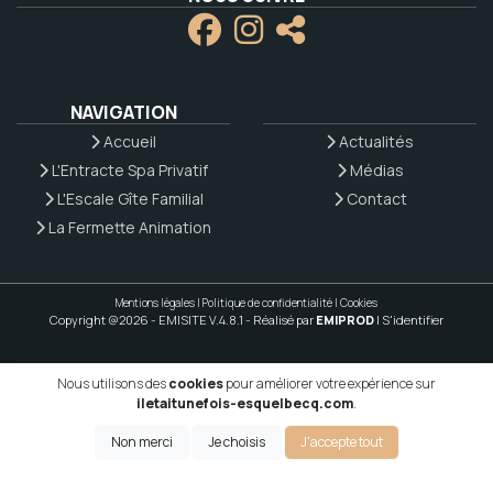
NAVIGATION
Accueil
Actualités
L'Entracte Spa Privatif
Médias
L'Escale Gîte Familial
Contact
La Fermette Animation
Mentions légales
|
Politique de confidentialité
|
Cookies
Copyright @2026 - EMISITE V.4.8.1
- Réalisé par
EMIPROD
|
S'identifier
Nous utilisons des
cookies
pour améliorer votre expérience sur
iletaitunefois-esquelbecq.com
.
Non merci
Je choisis
J'accepte tout