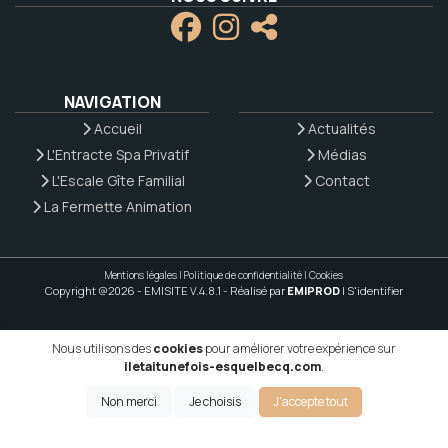
NAVIGATION
Accueil
Actualités
L'Entracte Spa Privatif
Médias
L'Escale Gîte Familial
Contact
La Fermette Animation
Mentions légales
|
Politique de confidentialité
|
Cookies
Copyright @2026 - EMISITE V.4.8.1
- Réalisé par
EMIPROD
|
S'identifier
Nous utilisons des
cookies
pour améliorer votre expérience sur
iletaitunefois-esquelbecq.com
.
Non merci
Je choisis
J'accepte tout