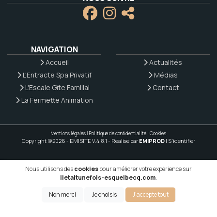
NAVIGATION
Accueil
Actualités
L'Entracte Spa Privatif
Médias
L'Escale Gîte Familial
Contact
La Fermette Animation
Mentions légales
|
Politique de confidentialité
|
Cookies
Copyright @2026 - EMISITE V.4.8.1
- Réalisé par
EMIPROD
|
S'identifier
Nous utilisons des
cookies
pour améliorer votre expérience sur
iletaitunefois-esquelbecq.com
.
Non merci
Je choisis
J'accepte tout