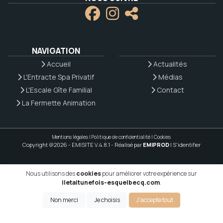
NAVIGATION
Accueil
Actualités
L'Entracte Spa Privatif
Médias
L'Escale Gîte Familial
Contact
La Fermette Animation
Mentions légales
|
Politique de confidentialité
|
Cookies
Copyright @2026 - EMISITE V.4.8.1
- Réalisé par
EMIPROD
|
S'identifier
Nous utilisons des
cookies
pour améliorer votre expérience sur
iletaitunefois-esquelbecq.com
.
Non merci
Je choisis
J'accepte tout