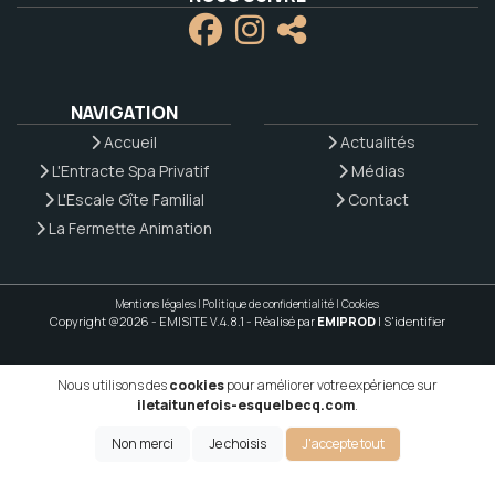
NAVIGATION
Accueil
Actualités
L'Entracte Spa Privatif
Médias
L'Escale Gîte Familial
Contact
La Fermette Animation
Mentions légales
|
Politique de confidentialité
|
Cookies
Copyright @2026 - EMISITE V.4.8.1
- Réalisé par
EMIPROD
|
S'identifier
Nous utilisons des
cookies
pour améliorer votre expérience sur
iletaitunefois-esquelbecq.com
.
Non merci
Je choisis
J'accepte tout