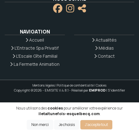
NAVIGATION
Accueil
Actualités
L'Entracte Spa Privatif
Médias
L'Escale Gîte Familial
Contact
La Fermette Animation
Mentions légales
|
Politique de confidentialité
|
Cookies
Copyright @2026 - EMISITE V.4.8.1
- Réalisé par
EMIPROD
|
S'identifier
Nous utilisons des
cookies
pour améliorer votre expérience sur
iletaitunefois-esquelbecq.com
.
Non merci
Je choisis
J'accepte tout