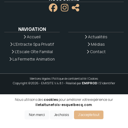
NAVIGATION
Accueil
Actualités
L'Entracte Spa Privatif
Médias
L'Escale Gîte Familial
Contact
La Fermette Animation
Mentions légales
|
Politique de confidentialité
|
Cookies
Copyright @2026 - EMISITE V.4.8.1
- Réalisé par
EMIPROD
|
S'identifier
Nous utilisons des
cookies
pour améliorer votre expérience sur
iletaitunefois-esquelbecq.com
.
Non merci
Je choisis
J'accepte tout