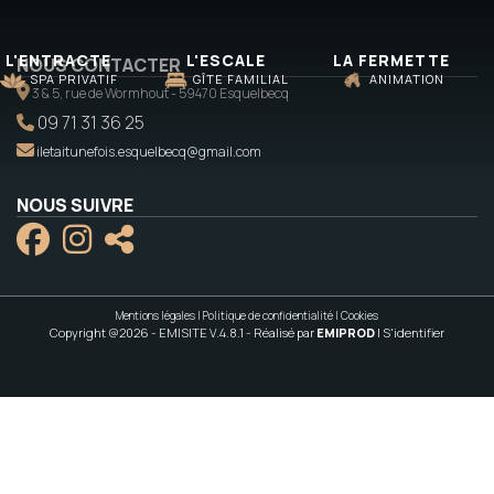
L'ENTRACTE
L'ESCALE
LA FERMETTE
NOUS CONTACTER
SPA PRIVATIF
GÎTE FAMILIAL
ANIMATION
3 & 5, rue de Wormhout - 59470 Esquelbecq
09 71 31 36 25
iletaitunefois.esquelbecq@gmail.com
NOUS SUIVRE
Mentions légales
|
Politique de confidentialité
|
Cookies
Copyright @2026 - EMISITE V.4.8.1
- Réalisé par
EMIPROD
|
S'identifier