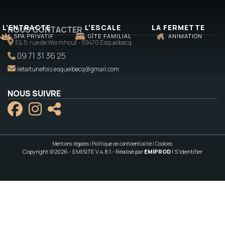
L'ENTRACTE
L'ESCALE
LA FERMETTE
NOUS CONTACTER
SPA PRIVATIF
GÎTE FAMILIAL
ANIMATION
3 & 5, rue de Wormhout - 59470 Esquelbecq
09 71 31 36 25
iletaitunefois.esquelbecq@gmail.com
NOUS SUIVRE
Mentions légales
|
Politique de confidentialité
|
Cookies
Copyright @2026 - EMISITE V.4.8.1
- Réalisé par
EMIPROD
|
S'identifier