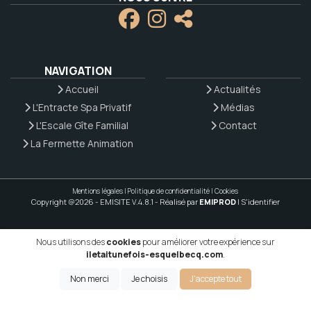
NAVIGATION
Accueil
Actualités
L'Entracte Spa Privatif
Médias
L'Escale Gîte Familial
Contact
La Fermette Animation
Mentions légales
|
Politique de confidentialité
|
Cookies
Copyright @2026 - EMISITE V.4.8.1
- Réalisé par
EMIPROD
|
S'identifier
Nous utilisons des
cookies
pour améliorer votre expérience sur
iletaitunefois-esquelbecq.com
.
Non merci
Je choisis
J'accepte tout