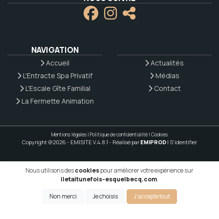
NAVIGATION
Accueil
Actualités
L'Entracte Spa Privatif
Médias
L'Escale Gîte Familial
Contact
La Fermette Animation
Mentions légales
|
Politique de confidentialité
|
Cookies
Copyright @2026 - EMISITE V.4.8.1
- Réalisé par
EMIPROD
|
S'identifier
Nous utilisons des
cookies
pour améliorer votre expérience sur
iletaitunefois-esquelbecq.com
.
Non merci
Je choisis
J'accepte tout