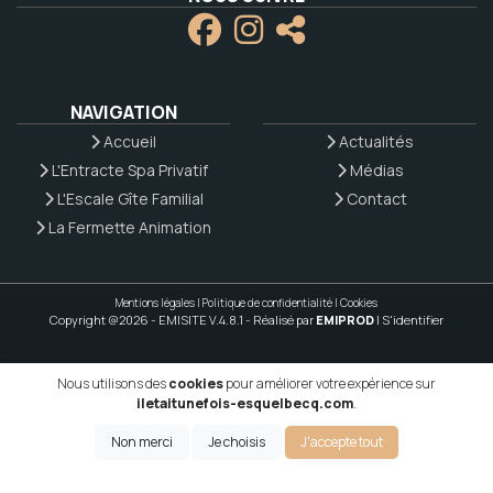
NAVIGATION
Accueil
Actualités
L'Entracte Spa Privatif
Médias
L'Escale Gîte Familial
Contact
La Fermette Animation
Mentions légales
|
Politique de confidentialité
|
Cookies
Copyright @2026 - EMISITE V.4.8.1
- Réalisé par
EMIPROD
|
S'identifier
Nous utilisons des
cookies
pour améliorer votre expérience sur
iletaitunefois-esquelbecq.com
.
Non merci
Je choisis
J'accepte tout