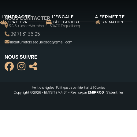
L'ENTRACTE
L'ESCALE
LA FERMETTE
NOUS CONTACTER
SPA PRIVATIF
GÎTE FAMILIAL
ANIMATION
3 & 5, rue de Wormhout - 59470 Esquelbecq
09 71 31 36 25
iletaitunefois.esquelbecq@gmail.com
NOUS SUIVRE
Mentions légales
|
Politique de confidentialité
|
Cookies
Copyright @2026 - EMISITE V.4.8.1
- Réalisé par
EMIPROD
|
S'identifier