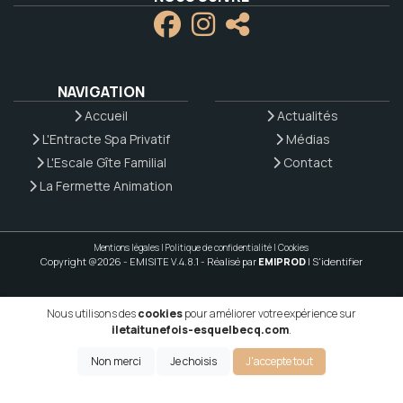
NAVIGATION
Accueil
Actualités
L'Entracte Spa Privatif
Médias
L'Escale Gîte Familial
Contact
La Fermette Animation
Mentions légales
|
Politique de confidentialité
|
Cookies
Copyright @2026 - EMISITE V.4.8.1
- Réalisé par
EMIPROD
|
S'identifier
Nous utilisons des
cookies
pour améliorer votre expérience sur
iletaitunefois-esquelbecq.com
.
Non merci
Je choisis
J'accepte tout