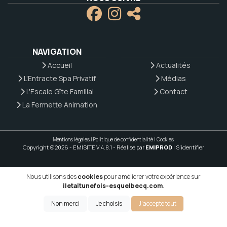
NAVIGATION
Accueil
Actualités
L'Entracte Spa Privatif
Médias
L'Escale Gîte Familial
Contact
La Fermette Animation
Mentions légales
|
Politique de confidentialité
|
Cookies
Copyright @2026 - EMISITE V.4.8.1
- Réalisé par
EMIPROD
|
S'identifier
Nous utilisons des
cookies
pour améliorer votre expérience sur
iletaitunefois-esquelbecq.com
.
Non merci
Je choisis
J'accepte tout