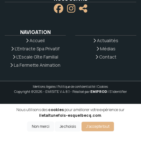
NAVIGATION
Accueil
Actualités
L'Entracte Spa Privatif
Médias
L'Escale Gîte Familial
Contact
La Fermette Animation
Mentions légales
|
Politique de confidentialité
|
Cookies
Copyright @2026 - EMISITE V.4.8.1
- Réalisé par
EMIPROD
|
S'identifier
Nous utilisons des
cookies
pour améliorer votre expérience sur
iletaitunefois-esquelbecq.com
.
Non merci
Je choisis
J'accepte tout