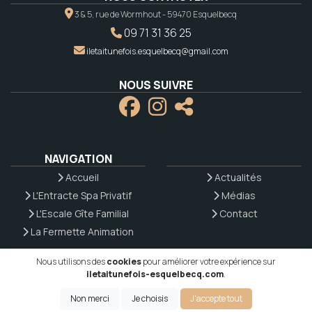
3 & 5, rue de Wormhout - 59470 Esquelbecq
09 71 31 36 25
iletaitunefois.esquelbecq@gmail.com
NOUS SUIVRE
NAVIGATION
Accueil
Actualités
L'Entracte Spa Privatif
Médias
L'Escale Gîte Familial
Contact
La Fermette Animation
Nous utilisons des
cookies
pour améliorer votre expérience sur
iletaitunefois-esquelbecq.com
.
Mentions légales
|
Politique de confidentialité
|
Cookies
Copyright @2026 - EMISITE V.4.8.1
- Réalisé par
EMIPROD
|
S'identifier
Non merci
Je choisis
J'accepte tout